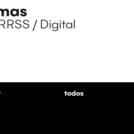
rmas
 RRSS / Digital
r
todos