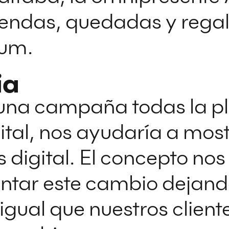
iendas,
quedadas y regal
zum.
ia
 una campaña todas la p
ital, nos ayudaría a mos
 digital.
El concepto nos
ntar este cambio dejan
 igual que nuestros client