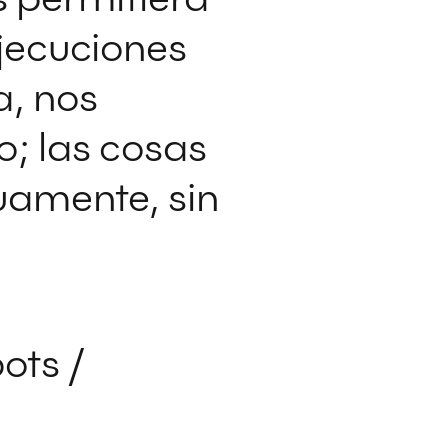
ejecuciones
a, nos
; las cosas
uamente, sin
ots /