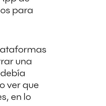
os para
lataformas
trar una
 debía
do
ver que
es, en
lo