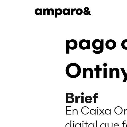
pago d
Ontin
Brief
En Caixa On
digital
que f