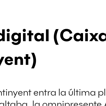
igital (Caix
yent)
tinyent entra la última 
altaba, la omnipresente