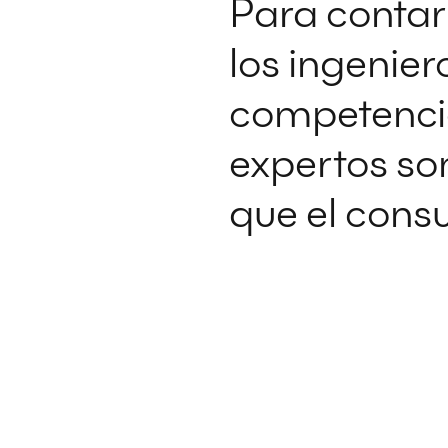
Para contarl
los ingeniero
competencia
expertos so
que el cons