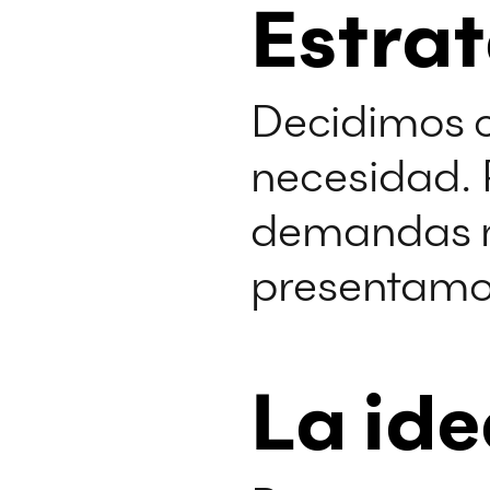
Estra
Decidimos c
necesidad. 
demandas m
presentamos
La id